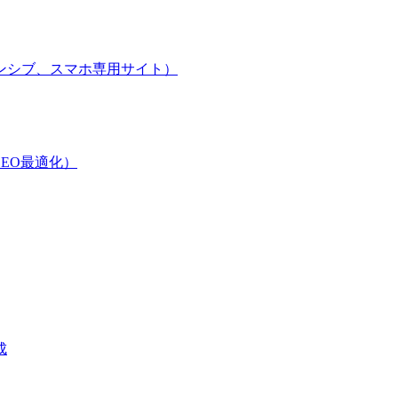
ンシブ、スマホ専用サイト）
EO最適化）
成