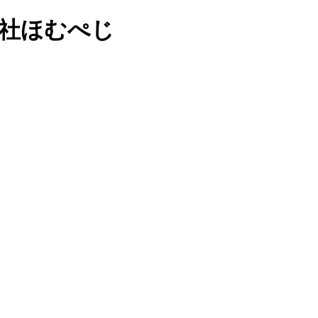
会社ほむぺじ