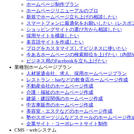
ホームページ制作プラン
ホームページリニューアルのプロ
新規でホームページ立ち上げの相談したい
スマートフォンに最適化をお願いしたい（レスポ
ショッピングサイトの選び方から相談したい
採用サイトを構築したい
多言語サイトを作成したい
ブログをカスタマイズしてビジネスに使いたい
今あるホームページの検索順位を上げたい（内部S
ビジネス用のFacebookを立ち上げたい
業種別ホームページプラン
人材派遣会社、求人、採用ホームページプラン
レストラン・barなどの飲食店ホームページ作成
不動産会社のホームページ作成
介護・福祉のホームページ作成
建築・建設関係のホームページ作成
中古車販売のホームページ作成
美容室・エステなどのホームページ作成
塾やスポーツジムなどスクールのホームページ作
企業サイト・コーポレートサイト制作
CMS・webシステム