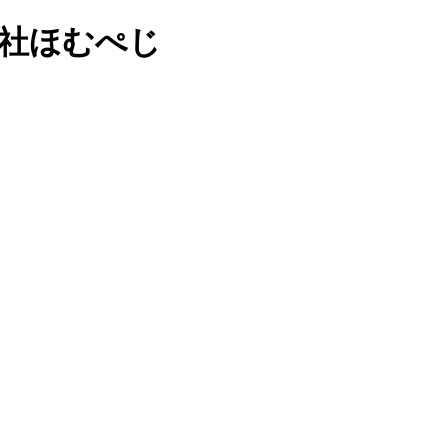
会社ほむぺじ