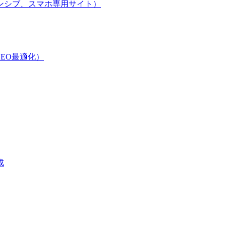
ンシブ、スマホ専用サイト）
EO最適化）
成