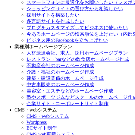
スマートフォンに最適化をお願いしたい（レスポ
ショッピングサイトの選び方から相談したい
採用サイトを構築したい
多言語サイトを作成したい
ブログをカスタマイズしてビジネスに使いたい
今あるホームページの検索順位を上げたい（内部S
ビジネス用のFacebookを立ち上げたい
業種別ホームページプラン
人材派遣会社、求人、採用ホームページプラン
レストラン・barなどの飲食店ホームページ作成
不動産会社のホームページ作成
介護・福祉のホームページ作成
建築・建設関係のホームページ作成
中古車販売のホームページ作成
美容室・エステなどのホームページ作成
塾やスポーツジムなどスクールのホームページ作
企業サイト・コーポレートサイト制作
CMS・webシステム
CMS・webシステム
Wordpress
ECサイト制作
CMS-web更新システム-