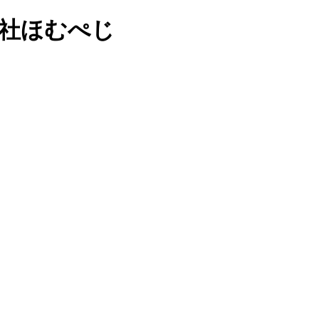
会社ほむぺじ