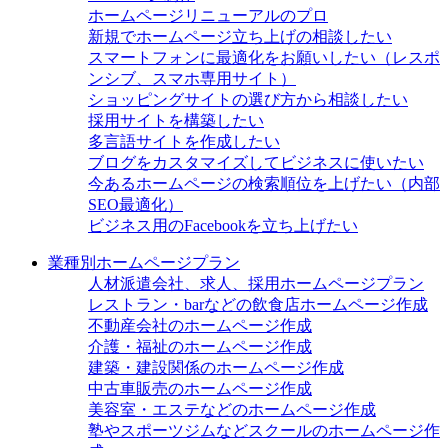
ホームページリニューアルのプロ
新規でホームページ立ち上げの相談したい
スマートフォンに最適化をお願いしたい（レスポ
ンシブ、スマホ専用サイト）
ショッピングサイトの選び方から相談したい
採用サイトを構築したい
多言語サイトを作成したい
ブログをカスタマイズしてビジネスに使いたい
今あるホームページの検索順位を上げたい（内部
SEO最適化）
ビジネス用のFacebookを立ち上げたい
業種別ホームページプラン
人材派遣会社、求人、採用ホームページプラン
レストラン・barなどの飲食店ホームページ作成
不動産会社のホームページ作成
介護・福祉のホームページ作成
建築・建設関係のホームページ作成
中古車販売のホームページ作成
美容室・エステなどのホームページ作成
塾やスポーツジムなどスクールのホームページ作