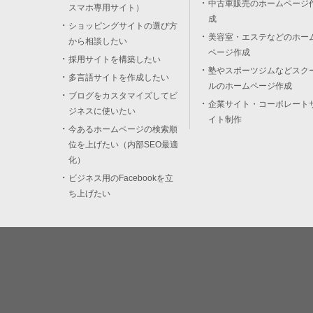
中古車販売のホームページ
スマホ専用サイト）
成
ショッピングサイトの選び方
美容室・エステなどのホー
から相談したい
ページ作成
採用サイトを構築したい
塾やスポーツジムなどスク
多言語サイトを作成したい
ルのホームページ作成
ブログをカスタマイズしてビ
企業サイト・コーポレート
ジネスに使いたい
イト制作
今あるホームページの検索順
位を上げたい（内部SEO最適
化）
ビジネス用のFacebookを立
ち上げたい