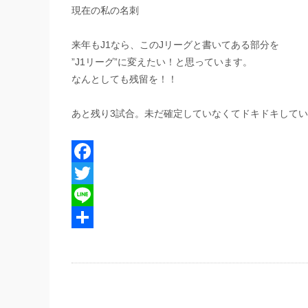
現在の私の名刺
来年もJ1なら、この
Jリーグ
と書いてある部分を
”J1リーグ”
に変えたい！と思っています。
なんとしても残留を！！
あと残り3試合。未だ確定していなくてドキドキして
Facebook
Twitter
Line
共
有