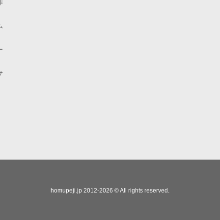
作
ム
ー
サ
homupeji.jp 2012-2026 © All rights reserved.