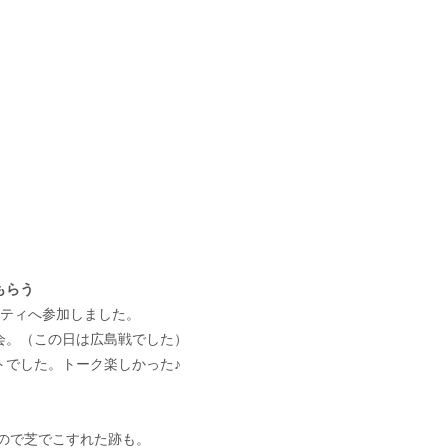
もらう
ーティへ参加しました。
会。（この日は広島戦でした）
トでした。トーク楽しかった♪
なので芝でこすれた跡も。