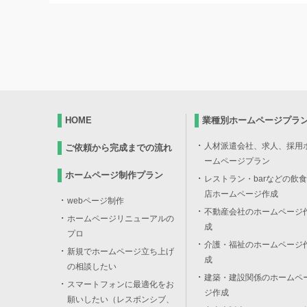
HOME
業種別ホームページプラ
人材派遣会社、求人、採用
ご依頼から完成までの流れ
ームページプラン
ホームページ制作プラン
レストラン・barなどの飲食
店ホームページ作成
webページ制作
不動産会社のホームページ
ホームページリニューアルの
成
プロ
介護・福祉のホームページ
新規でホームページ立ち上げ
成
の相談したい
建築・建設関係のホームペ
スマートフォンに最適化をお
ジ作成
願いしたい（レスポンシブ、