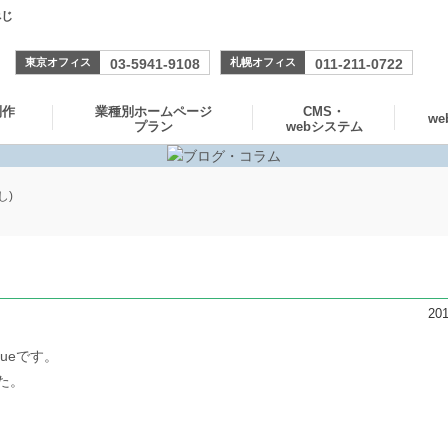
ぺじ
03-5941-9108
011-211-0722
東京オフィス
札幌オフィス
制作
業種別ホームページ
CMS・
w
プラン
webシステム
し)
201
ueです。
た。