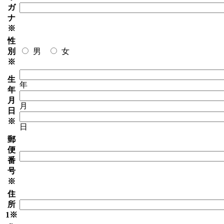
ガ
ナ
※
性
別
男
女
※
生
年
年
月
月
日
※
日
郵
便
番
号
※
住
所
1
※