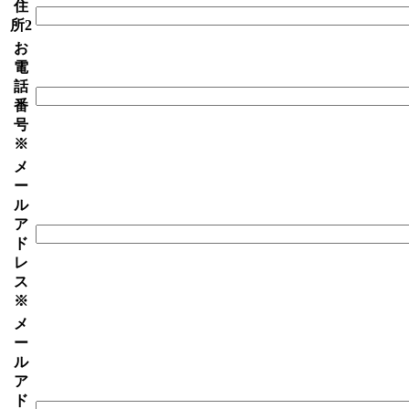
住
所2
お
電
話
番
号
※
メ
ー
ル
ア
ド
レ
ス
※
メ
ー
ル
ア
ド