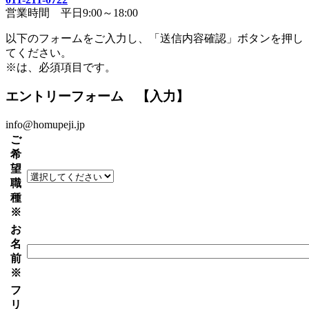
営業時間 平日9:00～18:00
以下のフォームをご入力し、「送信内容確認」ボタンを押し
てください。
※
は、必須項目です。
エントリーフォーム 【入力】
info@homupeji.jp
ご
希
望
職
種
※
お
名
前
※
フ
リ