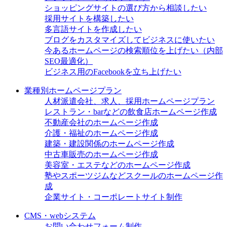
ショッピングサイトの選び方から相談したい
採用サイトを構築したい
多言語サイトを作成したい
ブログをカスタマイズしてビジネスに使いたい
今あるホームページの検索順位を上げたい（内部
SEO最適化）
ビジネス用のFacebookを立ち上げたい
業種別ホームページプラン
人材派遣会社、求人、採用ホームページプラン
レストラン・barなどの飲食店ホームページ作成
不動産会社のホームページ作成
介護・福祉のホームページ作成
建築・建設関係のホームページ作成
中古車販売のホームページ作成
美容室・エステなどのホームページ作成
塾やスポーツジムなどスクールのホームページ作
成
企業サイト・コーポレートサイト制作
CMS・webシステム
お問い合わせフォーム制作