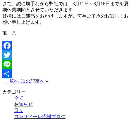
さて、誠に勝手ながら弊社では、8月11日～8月16日までを夏
期休業期間とさせていただきます。
皆様にはご迷惑をおかけしますが、何卒ご了承の程宜しくお
願い申し上げます。
敬 具
Facebook
Twitter
Line
一覧へ
次の記事へ
»
共
カテゴリー
有
全て
お知らせ
日々
コンサドーレ応援ブログ